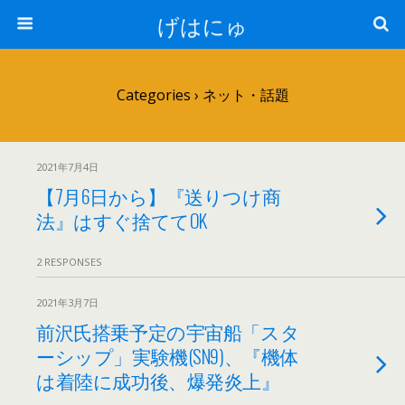
げはにゅ
Categories ›
ネット・話題
2021年7月4日
【7月6日から】『送りつけ商
法』はすぐ捨ててOK
2 RESPONSES
2021年3月7日
前沢氏搭乗予定の宇宙船「スタ
ーシップ」実験機(SN9)、『機体
は着陸に成功後、爆発炎上』