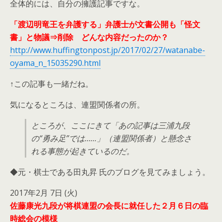
全体的には、自分の擁護記事ですな。
「渡辺明竜王を弁護する」弁護士が文書公開も「怪文
書」と物議⇒削除 どんな内容だったのか？
http://www.huffingtonpost.jp/2017/02/27/watanabe-
oyama_n_15035290.html
↑この記事も一緒だね。
気になるところは、連盟関係者の所。
ところが、ここにきて「あの記事は三浦九段
の“勇み足”では……」（連盟関係者）と懸念さ
れる事態が起きているのだ。
◆元・棋士である田丸昇 氏のブログを見てみましょう。
2017年2月 7日 (火)
佐藤康光九段が将棋連盟の会長に就任した２月６日の臨
時総会の模様