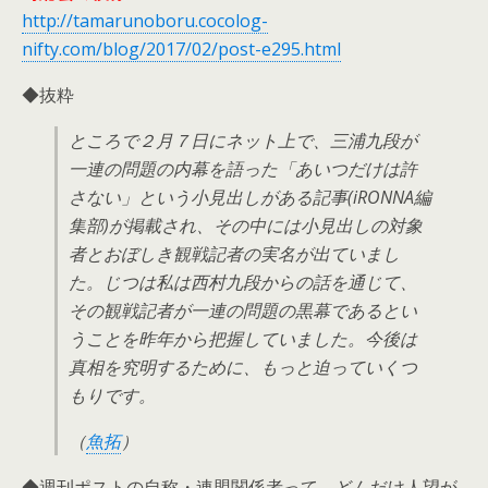
http://tamarunoboru.cocolog-
nifty.com/blog/2017/02/post-e295.html
◆抜粋
ところで２月７日にネット上で、三浦九段が
一連の問題の内幕を語った「あいつだけは許
さない」という小見出しがある記事(iRONNA編
集部)が掲載され、その中には小見出しの対象
者とおぼしき観戦記者の実名が出ていまし
た。じつは私は西村九段からの話を通じて、
その観戦記者が一連の問題の黒幕であるとい
うことを昨年から把握していました。今後は
真相を究明するために、もっと迫っていくつ
もりです。
（
魚拓
）
◆週刊ポストの自称・連盟関係者って、どんだけ人望が