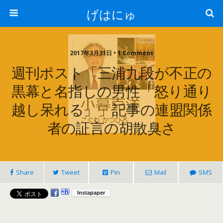
げはにゅ
2017年3月31日 • 1 Comment
週刊ポスト「三浦九段が不正の
黒幕と名指しの男性「怒り通り
越し呆れる」」記事の連盟関係
者の証言の胡散臭さ
Share
Tweet
Pin
Mail
SMS