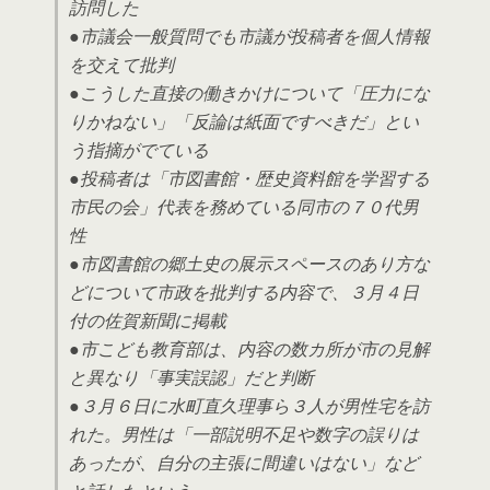
訪問した
●市議会一般質問でも市議が投稿者を個人情報
を交えて批判
●こうした直接の働きかけについて「圧力にな
りかねない」「反論は紙面ですべきだ」とい
う指摘がでている
●投稿者は「市図書館・歴史資料館を学習する
市民の会」代表を務めている同市の７０代男
性
●市図書館の郷土史の展示スペースのあり方な
どについて市政を批判する内容で、３月４日
付の佐賀新聞に掲載
●市こども教育部は、内容の数カ所が市の見解
と異なり「事実誤認」だと判断
●３月６日に水町直久理事ら３人が男性宅を訪
れた。男性は「一部説明不足や数字の誤りは
あったが、自分の主張に間違いはない」など