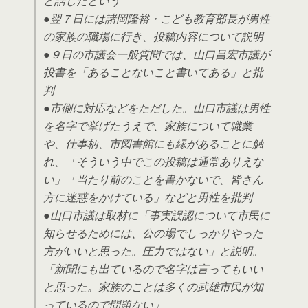
と話したという
●翌７日には諸岡隆裕・こども教育部長が男性
の家族の職場に行き、投稿内容について説明
●９日の市議会一般質問では、山口昌宏市議が
投書を「あることないこと書いてある」と批
判
●市側に対応などをただした。山口市議は男性
を名字で挙げたうえで、家族について職業
や、仕事柄、市図書館にも縁があることに触
れ、「そういう中でこの投稿は通常ありえな
い」「当たり前のことを書かないで、皆さん
方に迷惑をかけている」などと男性を批判
●山口市議は取材に「事実誤認について市民に
知らせるためには、公の場でしっかりやった
方がいいと思った。圧力ではない」と説明。
「新聞にも出ているので名字は言ってもいい
と思った。家族のことは多くの武雄市民が知
っているので問題ない」