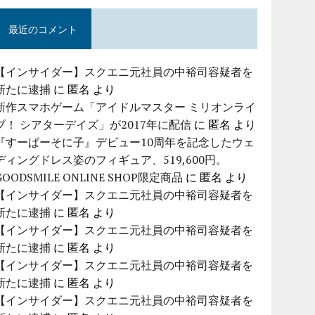
最近のコメント
【インサイダー】スクエニ元社員の中裕司容疑者を
新たに逮捕
に
匿名
より
新作スマホゲーム「アイドルマスター ミリオンライ
ブ！ シアターデイズ」が2017年に配信
に
匿名
より
『すーぱーそに子』デビュー10周年を記念したウェ
ディングドレス姿のフィギュア、519,600円。
GOODSMILE ONLINE SHOP限定商品
に
匿名
より
【インサイダー】スクエニ元社員の中裕司容疑者を
新たに逮捕
に
匿名
より
【インサイダー】スクエニ元社員の中裕司容疑者を
新たに逮捕
に
匿名
より
【インサイダー】スクエニ元社員の中裕司容疑者を
新たに逮捕
に
匿名
より
【インサイダー】スクエニ元社員の中裕司容疑者を