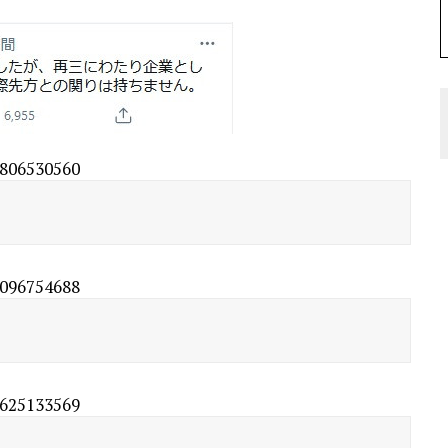
9806530560
6096754688
8625133569