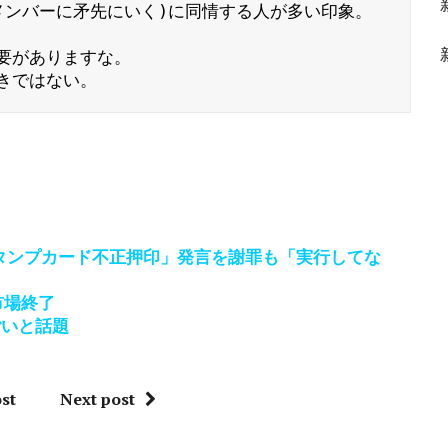
ンバーに矛先にいく)に同情する人が多い印象。

がありますな。

きではない。
スタンプカード不正押印」発言を謝罪も「実行してな
市場終了
すごいと話題
st
Next post