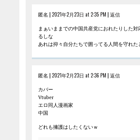
匿名 |
2021年2月23日 at 2:35 PM
|
返信
まぁいままでの中国共産党におれたりした対
るしな
あれは抑々自分たちで囲ってる人間を守れた
匿名 |
2021年2月23日 at 2:36 PM
|
返信
カバー
Vtuber
エロ同人漫画家
中国
どれも擁護はしたくないｗ