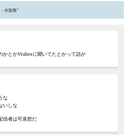
家・水龍敬"
かとかVtuberに聞いてたとかって話が
うな
ないしな
配信者は可哀想だ