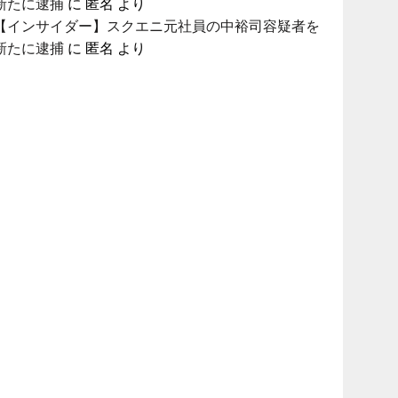
新たに逮捕
に
匿名
より
【インサイダー】スクエニ元社員の中裕司容疑者を
新たに逮捕
に
匿名
より