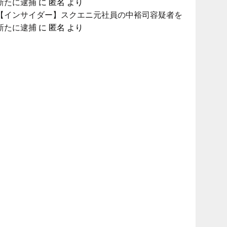
新たに逮捕
に
匿名
より
【インサイダー】スクエニ元社員の中裕司容疑者を
新たに逮捕
に
匿名
より