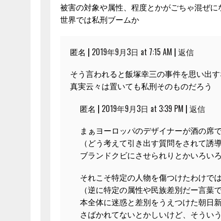
被害の対象や属性、程度とかがごちゃ混ぜにな
世界では私刑ブームか
匿名 |
2019年9月3日 at 7:15 AM
|
返信
そう言われると飯塚幸三の事件を思い出す
真実云々は置いても私刑そのものだろう
匿名 |
2019年9月3日 at 3:39 PM
|
返信
まぁヨーロッパのデザイナーが酒の席
（どう考えて引き出す質問をされて誘
ブランドクビにさせられりとかいろい
それこそ特定の人物を傷つけたわけで
（逆に特定の属性や民族差別だー言葉
本全体に迷惑と差別をうえつけた朝日新聞
さばかれてないとかしいけど、そうい