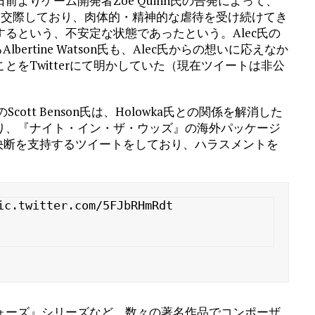
よりゲーム開発者Zoe Quinn氏の告発によって、
は交際しており、肉体的・精神的な虐待を受け続けてき
するという、不安定な状態であったという。Alec氏の
ertine Watson氏も、Alec氏からの想いに応えなか
をTwitterにて明かしていた（現在ツイートは非公
lのScott Benson氏は、Holowka氏との関係を解消した
り、『ナイト・イン・ザ・ウッズ』の海外パッケージ
の決断を支持するツイートをしており、ハラスメントを
ic.twitter.com/5FJbRHmRdt

ォーズ』シリーズなど、数々の著名作品でコンポーザ