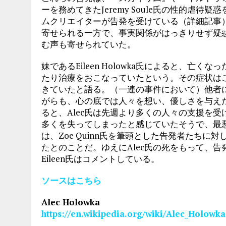
ーを務めてきたJeremy Soule氏の性的虐
ムクリエイターが告発を受けている（詳細記事
寄せられる一方で、事実関係がはっきりせず疑
む声も寄せられていた。
妹であるEileen Holowka氏によると、亡
たり治療をおこなっていたという。その症状は
きていたと語る。（一連の事件において）他者
がらも、心の底では人々を想い、優しさを与えたが
ると、Alec氏は先週より多くの人々の支援を
多くを失ってしまったと感じていたそうで、最悪
は、Zoe Quinn氏を筆頭とした告発者たち
たとのことだ。ゆえにAlec氏の死をもって、
Eileen氏はコメントしている。
ソースはこちら
Alec Holowka
https://en.wikipedia.org/wiki/Alec_Holowka