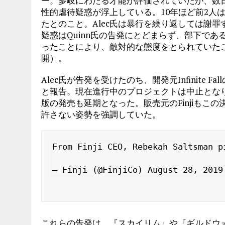
ー。多岐にわたる才能が評価されていたが、数日前
性的虐待疑惑が浮上している。10年ほど前2人
たとのこと。Alec氏は暴行を繰り返しては謝罪
疑惑はQuinn氏の告発にとどまらず、部下であるAlb
ったことにより、敵対的な態度をとられていたこと
開）。
Alec氏が告発を受けたのち、開発元Infinite Fal
と報告。現在進行中のプロジェクトは中止とな
版の発売も延期となった。販売元のFinjiもこ
許さない姿勢を強調していた。
From Finji CEO, Rebekah Saltsman p
— Finji (@FinjiCo) August 28, 2019
これらの告発は、『スカイリム』や『ギルドウ