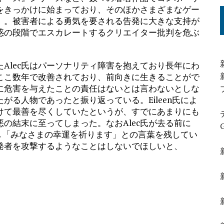
待疑惑をきっかけに始まっており、そのほかさまざまなゲー
）。被害者による勇気を要される告発に大きな支持が
惑の段階でエスカレートするクリエイター批判を危ぶ
くなったAlec氏はパーソナリティ障害を抱えており長年にわ
ここ数年で改善されており、前向きに生きることがで
に危害を与えたことの責任はないとは言わないとしな
る人物であったと振り返っている。Eileen氏によ
受けて最善を尽くしていたというが、すでにあまりにも
の結末に至ってしまった。なおAlec氏が去る前に
に対し「みなさまの幸運を祈ります」との言葉を残してい
告発者を攻撃するようなことはしないでほしいと、