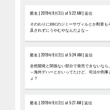
匿名 |
2019年9月2日 at 5:22 AM
|
返信
そのわりにBBCのジミーサヴィルとか勲章
及されずにうやむやなんだよな～
匿名 |
2019年9月2日 at 5:24 AM
|
返信
全然開発と関係ない部分で発売できないなら
～海外デハーとかいってたけど、司法や刑事
ょ？
匿名 |
2019年9月2日 at 5:27 AM
|
返信