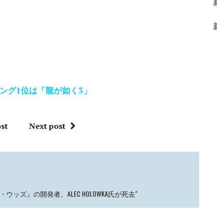
キング1位は「龍が如く3」
st
Next post
ッズ』の開発者、ALEC HOLOWKA氏が死去"