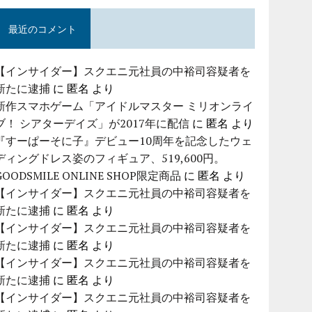
最近のコメント
【インサイダー】スクエニ元社員の中裕司容疑者を
新たに逮捕
に
匿名
より
新作スマホゲーム「アイドルマスター ミリオンライ
ブ！ シアターデイズ」が2017年に配信
に
匿名
より
『すーぱーそに子』デビュー10周年を記念したウェ
ディングドレス姿のフィギュア、519,600円。
GOODSMILE ONLINE SHOP限定商品
に
匿名
より
【インサイダー】スクエニ元社員の中裕司容疑者を
新たに逮捕
に
匿名
より
【インサイダー】スクエニ元社員の中裕司容疑者を
新たに逮捕
に
匿名
より
【インサイダー】スクエニ元社員の中裕司容疑者を
新たに逮捕
に
匿名
より
【インサイダー】スクエニ元社員の中裕司容疑者を