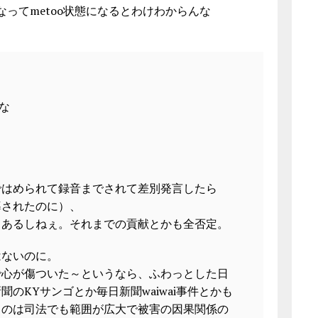
ってmetoo状態になるとわけわからんな
な
ではめられて録音までされて差別発言したら
導されたのに）、
ろあるしねぇ。それまでの貢献とかも全否定。
はないのに。
で心が傷ついた～というなら、ふわっとした日
のKYサンゴとか毎日新聞waiwai事件とかも
うのは司法でも範囲が広大で被害の因果関係の