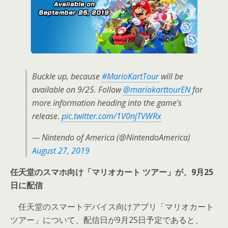
Buckle up, because
#MarioKartTour
will be
available on 9/25. Follow
@mariokarttourEN
for
more information heading into the game's
release.
pic.twitter.com/1V0njTVWRx
— Nintendo of America (@NintendoAmerica)
August 27, 2019
任天堂のスマホ向け「マリオカート ツアー」が、9月25
日に配信
任天堂のスマートデバイス向けアプリ「マリオカート
ツアー」について、配信日が9月25日予定であると、