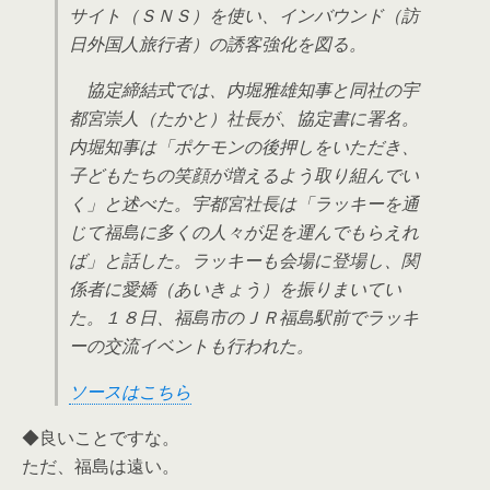
サイト（ＳＮＳ）を使い、インバウンド（訪
日外国人旅行者）の誘客強化を図る。
協定締結式では、内堀雅雄知事と同社の宇
都宮崇人（たかと）社長が、協定書に署名。
内堀知事は「ポケモンの後押しをいただき、
子どもたちの笑顔が増えるよう取り組んでい
く」と述べた。宇都宮社長は「ラッキーを通
じて福島に多くの人々が足を運んでもらえれ
ば」と話した。ラッキーも会場に登場し、関
係者に愛嬌（あいきょう）を振りまいてい
た。１８日、福島市のＪＲ福島駅前でラッキ
ーの交流イベントも行われた。
ソースはこちら
◆良いことですな。
ただ、福島は遠い。