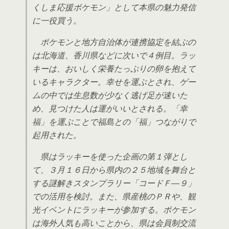
くしま応援ポケモン」として本県の魅力発信
に一役買う。
ポケモンと地方自治体が連携協定を結ぶの
は北海道、香川県などに次いで４例目。ラッ
キーは、おいしく栄養たっぷりの卵を抱えて
いるキャラクター。幸せを運ぶとされ、ゲー
ムの中では生息数が少なく逃げ足が速いた
め、見つけた人は運がいいとされる。「幸
福」を運ぶことで福島との「福」つながりで
起用された。
県はラッキーを使った企画の第１弾とし
て、３月１６日から県内の２５地域を舞台と
する謎解きスタンプラリー「コードＦ―９」
での活用を検討。また、県産桃のＰＲや、観
光イベントにラッキーが参加する。ポケモン
は海外人気も高いことから、県は会員制交流