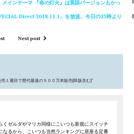
L】メインテーマ 『命の灯火』は英語バージョンもかっ
AL Direct 2018.11.1」を放送。今日の23時より
st
Next post
、発売１週目で歴代最速の５００万本販売(DL版含む)"
らくゼルダやマリカ同様にこいつも新規にスイッチ
になるから、こいつも当然ランキングに居座る定番