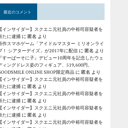
最近のコメント
【インサイダー】スクエニ元社員の中裕司容疑者を
新たに逮捕
に
匿名
より
新作スマホゲーム「アイドルマスター ミリオンライ
ブ！ シアターデイズ」が2017年に配信
に
匿名
より
『すーぱーそに子』デビュー10周年を記念したウェ
ディングドレス姿のフィギュア、519,600円。
GOODSMILE ONLINE SHOP限定商品
に
匿名
より
【インサイダー】スクエニ元社員の中裕司容疑者を
新たに逮捕
に
匿名
より
【インサイダー】スクエニ元社員の中裕司容疑者を
新たに逮捕
に
匿名
より
【インサイダー】スクエニ元社員の中裕司容疑者を
新たに逮捕
に
匿名
より
【インサイダー】スクエニ元社員の中裕司容疑者を