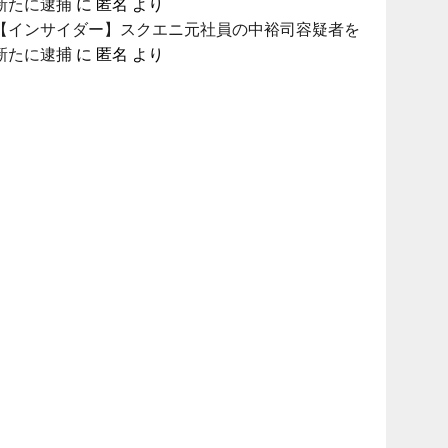
新たに逮捕
に
匿名
より
【インサイダー】スクエニ元社員の中裕司容疑者を
新たに逮捕
に
匿名
より