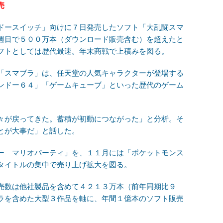
売
ドースイッチ」向けに７日発売したソフト「大乱闘スマ
週目で５００万本（ダウンロード販売含む）を超えたと
フトとしては歴代最速。年末商戦で上積みを図る。
「スマブラ」は、任天堂の人気キャラクターが登場する
ンドー６４」「ゲームキューブ」といった歴代のゲーム
々が戻ってきた。蓄積が初動につながった」と分析。そ
とが大事だ」と話した。
ー マリオパーティ」を、１１月には「ポケットモンス
タイトルの集中で売り上げ拡大を図る。
売数は他社製品を含めて４２１３万本（前年同期比９
ラを含めた大型３作品を軸に、年間１億本のソフト販売