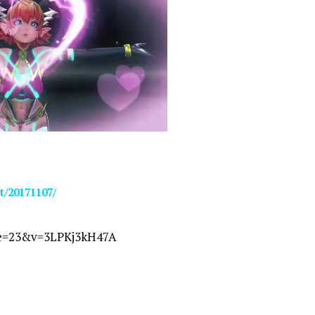
t/20171107/
ue=23&v=3LPKj3kH47A