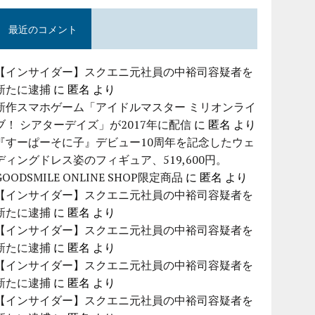
最近のコメント
【インサイダー】スクエニ元社員の中裕司容疑者を
新たに逮捕
に
匿名
より
新作スマホゲーム「アイドルマスター ミリオンライ
ブ！ シアターデイズ」が2017年に配信
に
匿名
より
『すーぱーそに子』デビュー10周年を記念したウェ
ディングドレス姿のフィギュア、519,600円。
GOODSMILE ONLINE SHOP限定商品
に
匿名
より
【インサイダー】スクエニ元社員の中裕司容疑者を
新たに逮捕
に
匿名
より
【インサイダー】スクエニ元社員の中裕司容疑者を
新たに逮捕
に
匿名
より
【インサイダー】スクエニ元社員の中裕司容疑者を
新たに逮捕
に
匿名
より
【インサイダー】スクエニ元社員の中裕司容疑者を