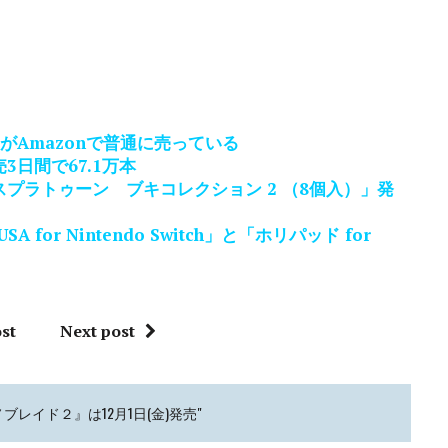
ラー」がAmazonで普通に売っている
日間で67.1万本
プラトゥーン ブキコレクション 2 （8個入）」発
 for Nintendo Switch」と「ホリパッド for
st
Next post
ト『ゼノブレイド２』は12月1日(金)発売"