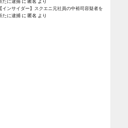
新たに逮捕
に
匿名
より
【インサイダー】スクエニ元社員の中裕司容疑者を
新たに逮捕
に
匿名
より