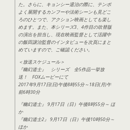
た。さらに、キョンシー退治の際に、テンポ
よく展開するカンフーや法術シーンも見どこ
ろのひとつで、アクション映画としても楽し
めます。また、本シリーズ3、4作目の吹替版
の演出を担当し、現在映画監督として活躍中
の飯田譲治監督のインタビューを次頁にまと
めていますので、ご確認ください。
＜放送スケジュール＞
『幽幻道士』 シリーズ 全5作品一挙放
送！ FOXムービーにて
2017年9月17日(日)午後8時55分～18日(月)午
前6時30分
『幽幻道士』 9月17日（日）午後8時55分～ ほ
か
『幽幻道士2』 9月17日（日）午後10時50分～
ほか