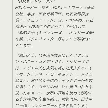
［FOXネットワークス］
FOXムービー（運営：FOXネットワークス株式
会社、本社：東京都品川区、代表取締役社
長：デイビッド・シン）は、1987年のテレビ
放送から30周年を迎えたことを記念して、
『幽幻道士（キョンシーズ）』のシリーズ全5
作品デジタルリマスター版をテレビ初放送い
たします。
『幽幻道士』は中国を舞台にしたアクショ
ン・ホラー・コメディです。本シリーズで
は、アイドル的な人気を博した美少女ヒロイ
ンのテンテンや、ベビーキョンシー、スイカ
頭など、個性的な子供のキャラクターが多数
登場します。白塗りの顔、額に黄色いお札を
貼ったキョンシーが暗い夜道を跳ねて移動す
る姿が強烈な印象を残し、放送当時、日本中
に一躍キョンシーブームを巻き起こしまし