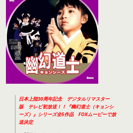
日本上陸30周年記念 デジタルリマスター
版 テレビ初放送！！『幽幻道士（キョンシ
ーズ）』シリーズ全5作品 FOXムービーで放
送決定