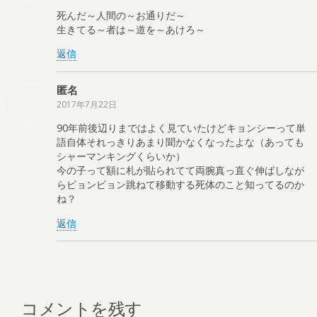
死んだ～人間の～お通りだ～
生きてる～者は～道を～あけろ～
返信
匿名
2017年7月22日
90年前後辺りまではよく見ていたけどキョンシーって単
語自体それっきりあまり聞かなくなったよな（あっても
シャーマンキングくらいか）
今の子って額に札が貼られてて両腕真っ直ぐ伸ばしなが
らピョンピョン跳ねて移動する死体のこと知ってるのか
ね？
返信
コメントを残す