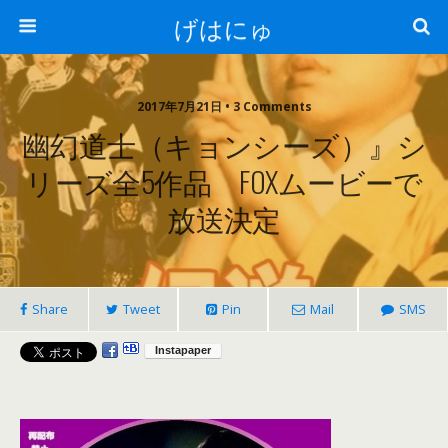
げはにゅ
2017年7月21日 • 3 Comments
幽幻道士（キョンシーズ）』シ
リーズ全5作品 FOXムービーで
放送決定
Share
Tweet
Pin
Mail
SMS