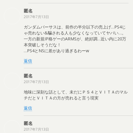
匿名
2017年7月13日
ガンダムバーサスは、前作の半分以下の売上げ…PS4じ
ゃ売れない&騙される人も少なくなっていてヤバい…。
一方の新規IP格ゲーのARMSが、絶好調…近い内に20万
本突破しそうだな！
…PS4とNSに差があり過ぎるわーw
返信
匿名
2017年7月13日
地味に深刻な話として、未だにＰＳ４とＶＩＴＡのマル
チだとＶＩＴＡの方が売れると言う現実
返信
匿名
2017年7月13日